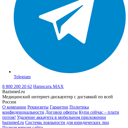
Telegram
8 800 200 20 62
Написать
MAX
Bazismed.ru
Медицинский интернет-дискаунтер с доставкой по всей
России
О компании
Реквизиты
Гарантии
Политика
конфиденциальности
Договор оферты
Купи сейчас – плати
потом!
Удаление аккаунта в мобильном приложении
bazismed.ru
Система лояльности для юридических лиц
Полная версия сайта