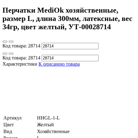
Перчатки MediOk хозяйственные,
размер L, длина 300мм, латексные, вес
34гр, цвет желтый, УТ-00028714
Код товара:
28714
Код товара:
28714
Характеристики
К описанию товара
Артикул
HHGL-1-L
Цвет
Желтый
Вид
Хозяйственные