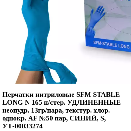
Перчатки нитриловые SFM STABLE
LONG N 165 н/стер. УДЛИНЕННЫЕ
неопудр. 13гр/пара, текстур. хлор.
однокр. AF №50 пар, СИНИЙ, S,
УТ-00033274