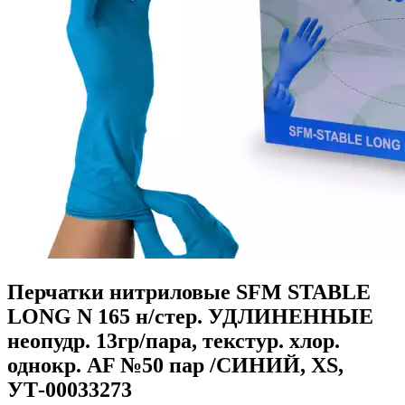
Перчатки нитриловые SFM STABLE
LONG N 165 н/стер. УДЛИНЕННЫЕ
неопудр. 13гр/пара, текстур. хлор.
однокр. AF №50 пар /СИНИЙ, XS,
УТ-00033273