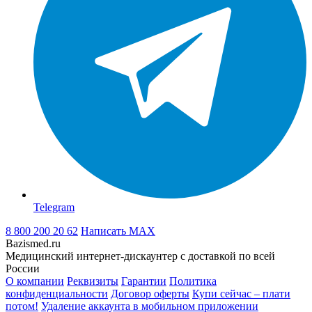
Telegram
8 800 200 20 62
Написать
MAX
Bazismed.ru
Медицинский интернет-дискаунтер с доставкой по всей
России
О компании
Реквизиты
Гарантии
Политика
конфиденциальности
Договор оферты
Купи сейчас – плати
потом!
Удаление аккаунта в мобильном приложении