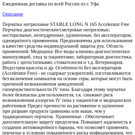
Ежедневная доставка по всей России из г. Уфа
Описание
Перчатки нитриловые STABLE LONG N 165 Accelerator Free
Перчатки диагностические/смотровые нитриловые,
нестерильные, неопудренные, удлиненные, без акселераторов,
однократного применения. Предназначены для использования
в качестве средства индивидуальной защиты рук. Область
применений: Медицина: Все виды клинико-диагностических
манипуляций, уход за пациентами; лабораторная диагностика;
работа с цитостатиками; стоматология и т.д. Ветеринария,
Индустрия красоты и др. Особенности Без акселераторов
(Accelerator Free) - не содержат ускорителей, изготавливаются
без включения химикатов на основе серы, которые могут быть
причиной возникновения замедленной
гиперчувствительности IV типа. Благодаря этому перчатки
более безопасны для пользователя, т.к. снижают риск
возникновения аллергии IV типа у пациентов и медицинских
работников Предел прочности на растяжение и удлинение
при разрыве продукта сравнимы или выше, чем у
традиционных перчаток. Удлиненные - Обеспечивает
дополнительную защиту предплечья. Повышает надежность в
создании антимикробного барьера, что позволяет применять
перчатки в условиях повышенного риска инфицирования, что