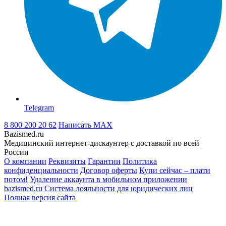
Telegram
8 800 200 20 62
Написать
MAX
Bazismed.ru
Медицинский интернет-дискаунтер с доставкой по всей
России
О компании
Реквизиты
Гарантии
Политика
конфиденциальности
Договор оферты
Купи сейчас – плати
потом!
Удаление аккаунта в мобильном приложении
bazismed.ru
Система лояльности для юридических лиц
Полная версия сайта