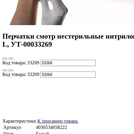
Перчатки смотр нестерильные нитриловы
L, УТ-00033269
Код товара:
33269
Код товара:
33269
Характеристики
К описанию товара
Артикул
4036534658222
Цвет
Белый