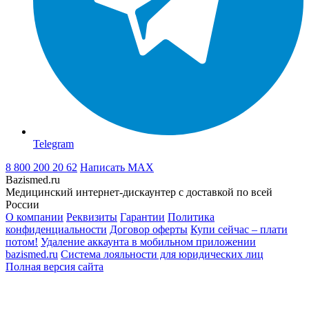
Telegram
8 800 200 20 62
Написать
MAX
Bazismed.ru
Медицинский интернет-дискаунтер с доставкой по всей
России
О компании
Реквизиты
Гарантии
Политика
конфиденциальности
Договор оферты
Купи сейчас – плати
потом!
Удаление аккаунта в мобильном приложении
bazismed.ru
Система лояльности для юридических лиц
Полная версия сайта