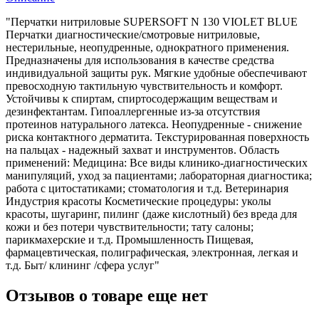
"Перчатки нитриловые SUPERSOFT N 130 VIOLET BLUE
Перчатки диагностические/смотровые нитриловые,
нестерильные, неопудренные, однократного применения.
Предназначены для использования в качестве средства
индивидуальной защиты рук. Мягкие удобные обеспечивают
превосходную тактильную чувствительность и комфорт.
Устойчивы к спиртам, спиртосодержащим веществам и
дезинфектантам. Гипоаллергенные из-за отсутствия
протеинов натурального латекса. Неопудренные - снижение
риска контактного дерматита. Текстурированная поверхность
на пальцах - надежный захват и инструментов. Область
применений: Медицина: Все виды клинико-диагностических
манипуляций, уход за пациентами; лабораторная диагностика;
работа с цитостатиками; стоматология и т.д. Ветеринария
Индустрия красоты Косметические процедуры: уколы
красоты, шугаринг, пилинг (даже кислотный) без вреда для
кожи и без потери чувствительности; тату салоны;
парикмахерские и т.д. Промышленность Пищевая,
фармацевтическая, полиграфическая, электронная, легкая и
т.д. Быт/ клининг /сфера услуг"
Отзывов о товаре еще нет