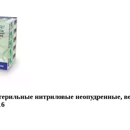
ерильные нитриловые неопудренные, вес 
16