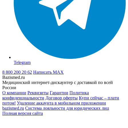
Telegram
8 800 200 20 62
Написать
MAX
Bazismed.ru
Медицинский интернет-дискаунтер с доставкой по всей
России
О компании
Реквизиты
Гарантии
Политика
конфиденциальности
Договор оферты
Купи сейчас – плати
потом!
Удаление аккаунта в мобильном приложении
bazismed.ru
Система лояльности для юридических лиц
Полная версия сайта