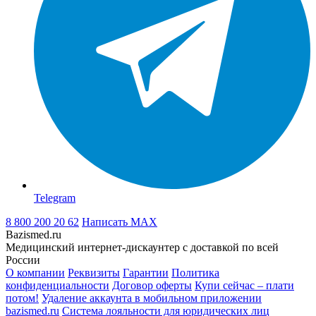
Telegram
8 800 200 20 62
Написать
MAX
Bazismed.ru
Медицинский интернет-дискаунтер с доставкой по всей
России
О компании
Реквизиты
Гарантии
Политика
конфиденциальности
Договор оферты
Купи сейчас – плати
потом!
Удаление аккаунта в мобильном приложении
bazismed.ru
Система лояльности для юридических лиц