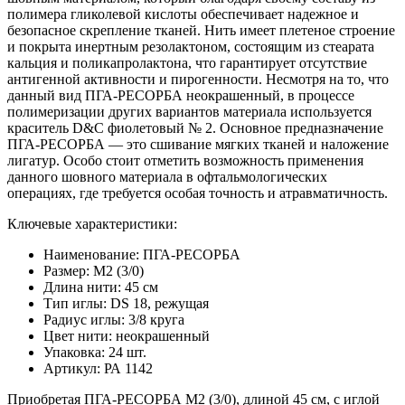
полимера гликолевой кислоты обеспечивает надежное и
безопасное скрепление тканей. Нить имеет плетеное строение
и покрыта инертным резолактоном, состоящим из стеарата
кальция и поликапролактона, что гарантирует отсутствие
антигенной активности и пирогенности. Несмотря на то, что
данный вид ПГА-РЕСОРБА неокрашенный, в процессе
полимеризации других вариантов материала используется
краситель D&C фиолетовый № 2. Основное предназначение
ПГА-РЕСОРБА — это сшивание мягких тканей и наложение
лигатур. Особо стоит отметить возможность применения
данного шовного материала в офтальмологических
операциях, где требуется особая точность и атравматичность.
Ключевые характеристики:
Наименование: ПГА-РЕСОРБА
Размер: М2 (3/0)
Длина нити: 45 см
Тип иглы: DS 18, режущая
Радиус иглы: 3/8 круга
Цвет нити: неокрашенный
Упаковка: 24 шт.
Артикул: РА 1142
Приобретая ПГА-РЕСОРБА М2 (3/0), длиной 45 см, с иглой