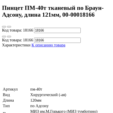
Пинцет ПМ-40т тканевый по Браун-
Адсону, длина 121мм, 00-00018166
Код товара:
18166
Код товара:
18166
Характеристики
К описанию товара
Артикул
пм-40т
Вид
Хирургический (-ая)
Длина
120мм
Тип
по Адсону
МИЗ им.М.Горького (МИЗ тумботино)