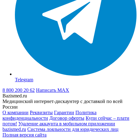
Telegram
8 800 200 20 62
Написать
MAX
Bazismed.ru
Медицинский интернет-дискаунтер с доставкой по всей
России
О компании
Реквизиты
Гарантии
Политика
конфиденциальности
Договор оферты
Купи сейчас – плати
потом!
Удаление аккаунта в мобильном приложении
bazismed.ru
Система лояльности для юридических лиц
Полная версия сайта