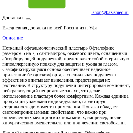
shop@bazismed.ru
Доставка в
Ежедневная доставка по всей России из г. Уфа
Описание
Нетканый офтальмологический пластырь Офталофикс
размером 5 на 7,5 сантиметров, бежевого цвета, оснащенный
абсорбирующей подушечкой, представляет собой стерильную
гипоаллергенную повязку для защиты и ухода за глазом.
Самофиксирующаяся основа обеспечивает надежное
прилегание без дискомфорта, а специальная подушечка
эффективно впитывает выделения, предотвращая их
растекание. В структуру подушечки интегрирован компонент,
нейтрализующий неприятные запахи, что делает
использование пластыря более комфортным. Каждая единица
продукции упакована индивидуально, гарантируя
стерильность до момента применения. Повязка обладает
светонепроницаемыми свойствами, что важно при
определенных медицинских показаниях, например, после
хирургических вмешательств или при лечении светобоязни.
Данный офтальмологический пластырь Офталофикс