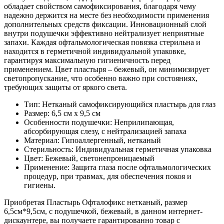
обладает свойством самофиксирования, благодаря чему
надежно держится на месте без необходимости применения
дополнительных средств фиксации. Инновационный слой
внутри подушечки эффективно нейтрализует неприятные
запахи. Каждая офтальмологическая повязка стерильна и
находится в герметичной индивидуальной упаковке,
гарантируя максимальную гигиеничность перед
применением. Цвет пластыря – бежевый, он минимизирует
светопропускание, что особенно важно при состояниях,
требующих защиты от яркого света.
Тип: Нетканый самофиксирующийся пластырь для глаз
Размер: 6,5 см x 9,5 см
Особенности подушечки: Неприлипающая,
абсорбирующая слезу, с нейтрализацией запаха
Материал: Гипоаллергенный, нетканый
Стерильность: Индивидуальная герметичная упаковка
Цвет: Бежевый, светонепроницаемый
Применение: Защита глаза после офтальмологических
процедур, при травмах, для обеспечения покоя и
гигиены.
Приобретая Пластырь Офталофикс нетканый, размер
6,5см*9,5см, с подушечкой, бежевый, в данном интернет-
дискаунтере, вы получаете гарантированно товар с