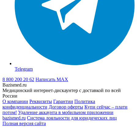
Telegram
8 800 200 20 62
Написать
MAX
Bazismed.ru
Медицинский интернет-дискаунтер с доставкой по всей
России
О компании
Реквизиты
Гарантии
Политика
конфиденциальности
Договор оферты
Купи сейчас – плати
потом!
Удаление аккаунта в мобильном приложении
bazismed.ru
Система лояльности для юридических лиц
Полная версия сайта