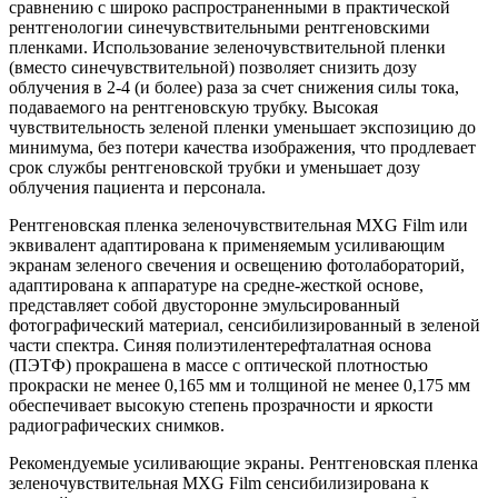
сравнению с широко распространенными в практической
рентгенологии синечувствительными рентгеновскими
пленками. Использование зеленочувствительной пленки
(вместо синечувствительной) позволяет снизить дозу
облучения в 2-4 (и более) раза за счет снижения силы тока,
подаваемого на рентгеновскую трубку. Высокая
чувствительность зеленой пленки уменьшает экспозицию до
минимума, без потери качества изображения, что продлевает
срок службы рентгеновской трубки и уменьшает дозу
облучения пациента и персонала.
Рентгеновская пленка зеленочувствительная MXG Film или
эквивалент адаптирована к применяемым усиливающим
экранам зеленого свечения и освещению фотолабораторий,
адаптирована к аппаратуре на средне-жесткой основе,
представляет собой двусторонне эмульсированный
фотографический материал, сенсибилизированный в зеленой
части спектра. Синяя полиэтилентерефталатная основа
(ПЭТФ) прокрашена в массе с оптической плотностью
прокраски не менее 0,165 мм и толщиной не менее 0,175 мм
обеспечивает высокую степень прозрачности и яркости
радиографических снимков.
Рекомендуемые усиливающие экраны. Рентгеновская пленка
зеленочувствительная MXG Film сенсибилизирована к