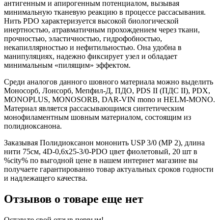
антигенным и апирогенным потенциалом, вызывая
минимальную тканевую реакцию в процессе рассасывания.
Нить PDO характеризуется высокой биологической
инертностью, атравматичным прохождением через ткани,
прочностью, эластичностью, гидрофобностью,
некапиллярностью и нефитильностью. Она удобна в
манипуляциях, надежно фиксирует узел и обладает
минимальным «пилящим» эффектом.
Среди аналогов данного шовного материала можно выделить
Моносорб, Лонсорб, Мепфил-Д, ПДО, PDS II (ПДС II), PDX,
MONOPLUS, MONOSORB, DAR-VIN mono и HELM-MONO.
Материал является рассасывающимся синтетическим
монофиламентным шовным материалом, состоящим из
полидиоксанона.
Заказывая Полидиоксанон мононить USP 3/0 (МР 2), длина
нити 75см, 4D-0,6х25-3/0-PDO цвет фиолетовый, 20 шт в
%city% по выгодной цене в нашем интернет магазине вы
получаете гарантированно товар актуальных сроков годности
и надлежащего качества.
Отзывов о товаре еще нет
Оставьте свой отзыв первым!