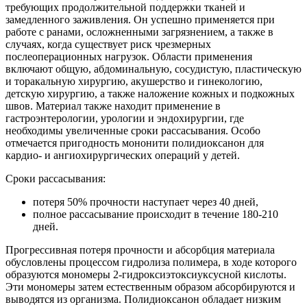
требующих продолжительной поддержки тканей и
замедленного заживления. Он успешно применяется при
работе с ранами, осложненными загрязнением, а также в
случаях, когда существует риск чрезмерных
послеоперационных нагрузок. Области применения
включают общую, абдоминальную, сосудистую, пластическую
и торакальную хирургию, акушерство и гинекологию,
детскую хирургию, а также наложение кожных и подкожных
швов. Материал также находит применение в
гастроэнтерологии, урологии и эндохирургии, где
необходимы увеличенные сроки рассасывания. Особо
отмечается пригодность мононити полидиоксанон для
кардио- и ангиохирургических операций у детей.
Сроки рассасывания:
потеря 50% прочности наступает через 40 дней,
полное рассасывание происходит в течение 180-210
дней.
Прогрессивная потеря прочности и абсорбция материала
обусловлены процессом гидролиза полимера, в ходе которого
образуются мономеры 2-гидроксиэтоксиуксусной кислоты.
Эти мономеры затем естественным образом абсорбируются и
выводятся из организма. Полидиоксанон обладает низким