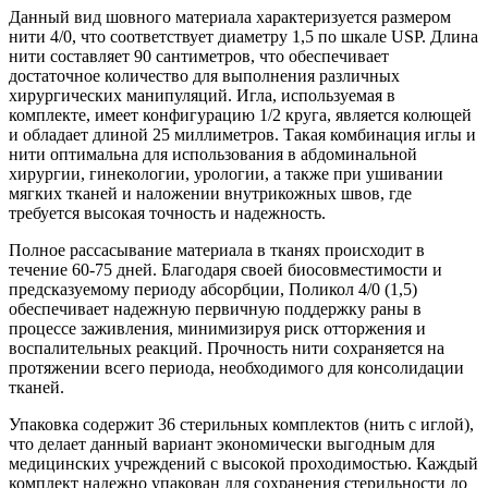
Данный вид шовного материала характеризуется размером
нити 4/0, что соответствует диаметру 1,5 по шкале USP. Длина
нити составляет 90 сантиметров, что обеспечивает
достаточное количество для выполнения различных
хирургических манипуляций. Игла, используемая в
комплекте, имеет конфигурацию 1/2 круга, является колющей
и обладает длиной 25 миллиметров. Такая комбинация иглы и
нити оптимальна для использования в абдоминальной
хирургии, гинекологии, урологии, а также при ушивании
мягких тканей и наложении внутрикожных швов, где
требуется высокая точность и надежность.
Полное рассасывание материала в тканях происходит в
течение 60-75 дней. Благодаря своей биосовместимости и
предсказуемому периоду абсорбции, Поликол 4/0 (1,5)
обеспечивает надежную первичную поддержку раны в
процессе заживления, минимизируя риск отторжения и
воспалительных реакций. Прочность нити сохраняется на
протяжении всего периода, необходимого для консолидации
тканей.
Упаковка содержит 36 стерильных комплектов (нить с иглой),
что делает данный вариант экономически выгодным для
медицинских учреждений с высокой проходимостью. Каждый
комплект надежно упакован для сохранения стерильности до