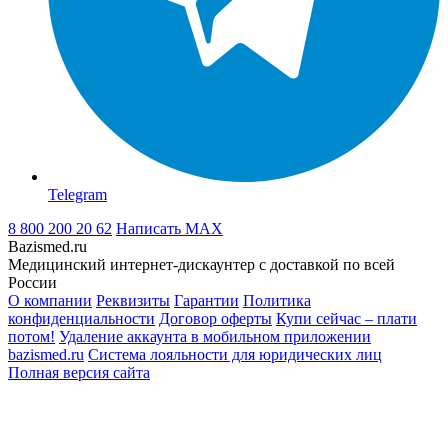
Telegram
8 800 200 20 62
Написать
MAX
Bazismed.ru
Медицинский интернет-дискаунтер с доставкой по всей
России
О компании
Реквизиты
Гарантии
Политика
конфиденциальности
Договор оферты
Купи сейчас – плати
потом!
Удаление аккаунта в мобильном приложении
bazismed.ru
Система лояльности для юридических лиц
Полная версия сайта