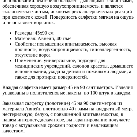
использовании. Материал обладает "дышащими" свойствами,
обеспечивая хорошую воздухопроницаемость, и является
экологически чистым, исключая риск аллергических реакций
при контакте с кожей. Поверхность салфетки мягкая на ощупь
и не оставляет ворсинок.
Размеры: 45x90 см
Материал: Авнейп, 40 г/м²
Свойства: повышенная впитываемость, высокая
прочность, воздухопроницаемость, гипоаллергенность,
отсутствие ворса
Применение: универсальное, подходит для
медицинских учреждений, салонов красоты, домашнего
использования, ухода за детьми и пожилыми людьми, а
также для протирки поверхностей.
Каждая салфетка имеет размер 45 на 90 сантиметров. Изделия
упакованы в полиэтиленовые пакеты, по 100 штук в каждом.
Заказывая салфетку (полотенце) 45 на 90 сантиметров из
материала Авнейп плотностью 40 грамм на квадратный метр,
нестерильную, белую, с повышенной впитываемостью, в
нашем интернет-дискаунтере, вы гарантированно получаете
товар с актуальными сроками годности и надлежащим
качеством.