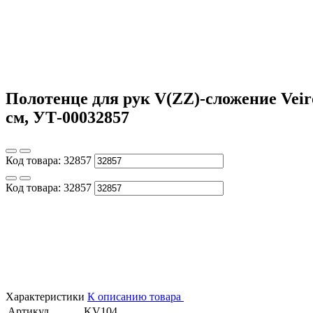
Полотенце для рук V(ZZ)-сложение Veiro 
см, УТ-00032857
Код товара:
32857
Код товара:
32857
Характеристики
К описанию товара
Артикул
KV104