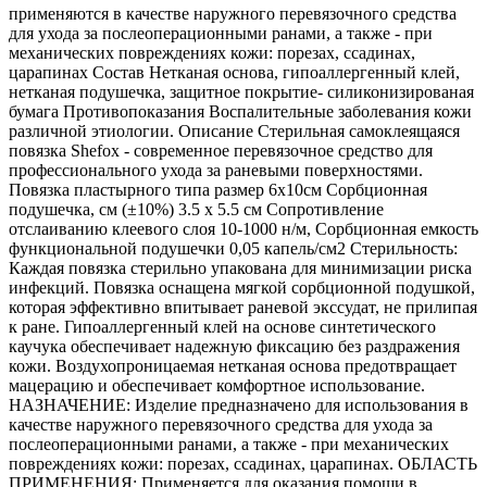
применяются в качестве наружного перевязочного средства
для ухода за послеоперационными ранами, а также - при
механических повреждениях кожи: порезах, ссадинах,
царапинах Состав Нетканая основа, гипоаллергенный клей,
нетканая подушечка, защитное покрытие- силиконизированая
бумага Противопоказания Воспалительные заболевания кожи
различной этиологии. Описание Стерильная самоклеящаяся
повязка Shefox - современное перевязочное средство для
профессионального ухода за раневыми поверхностями.
Повязка пластырного типа размер 6х10см Сорбционная
подушечка, см (±10%) 3.5 х 5.5 см Сопротивление
отслаиванию клеевого слоя 10-1000 н/м, Сорбционная емкость
функциональной подушечки 0,05 капель/см2 Стерильность:
Каждая повязка стерильно упакована для минимизации риска
инфекций. Повязка оснащена мягкой сорбционной подушкой,
которая эффективно впитывает раневой экссудат, не прилипая
к ране. Гипоаллергенный клей на основе синтетического
каучука обеспечивает надежную фиксацию без раздражения
кожи. Воздухопроницаемая нетканая основа предотвращает
мацерацию и обеспечивает комфортное использование.
НАЗНАЧЕНИЕ: Изделие предназначено для использования в
качестве наружного перевязочного средства для ухода за
послеоперационными ранами, а также - при механических
повреждениях кожи: порезах, ссадинах, царапинах. ОБЛАСТЬ
ПРИМЕНЕНИЯ: Применяется для оказания помощи в