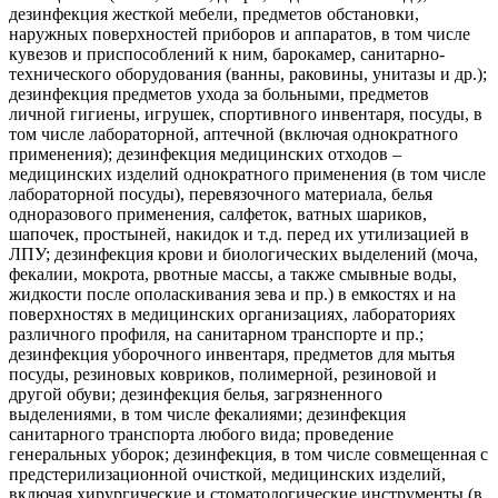
дезинфекция жесткой мебели, предметов обстановки,
наружных поверхностей приборов и аппаратов, в том числе
кувезов и приспособлений к ним, барокамер, санитарно-
технического оборудования (ванны, раковины, унитазы и др.);
дезинфекция предметов ухода за больными, предметов
личной гигиены, игрушек, спортивного инвентаря, посуды, в
том числе лабораторной, аптечной (включая однократного
применения); дезинфекция медицинских отходов –
медицинских изделий однократного применения (в том числе
лабораторной посуды), перевязочного материала, белья
одноразового применения, салфеток, ватных шариков,
шапочек, простыней, накидок и т.д. перед их утилизацией в
ЛПУ; дезинфекция крови и биологических выделений (моча,
фекалии, мокрота, рвотные массы, а также смывные воды,
жидкости после ополаскивания зева и пр.) в емкостях и на
поверхностях в медицинских организациях, лабораториях
различного профиля, на санитарном транспорте и пр.;
дезинфекция уборочного инвентаря, предметов для мытья
посуды, резиновых ковриков, полимерной, резиновой и
другой обуви; дезинфекция белья, загрязненного
выделениями, в том числе фекалиями; дезинфекция
санитарного транспорта любого вида; проведение
генеральных уборок; дезинфекция, в том числе совмещенная с
предстерилизационной очисткой, медицинских изделий,
включая хирургические и стоматологические инструменты (в