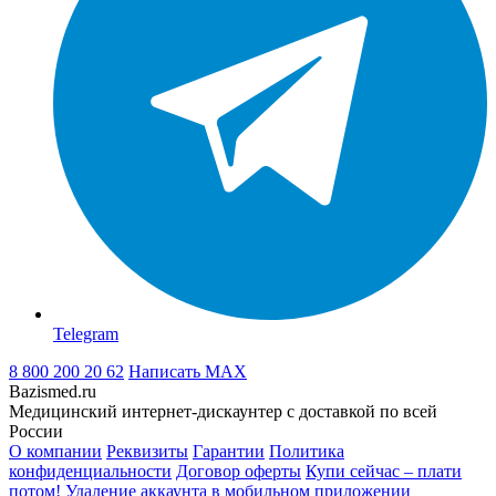
Telegram
8 800 200 20 62
Написать
MAX
Bazismed.ru
Медицинский интернет-дискаунтер с доставкой по всей
России
О компании
Реквизиты
Гарантии
Политика
конфиденциальности
Договор оферты
Купи сейчас – плати
потом!
Удаление аккаунта в мобильном приложении