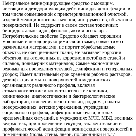
Нейтральное дезинфицирующее средство с моющим,
чистящим и дезодорирующим действием для дезинфекции, в
том числе совмещенной с предстерилизационной очисткой,
изделий медицинского назначения, инструментов, объектов и
поверхностей. Не содержит в своем составе токсичных
биоцидов: альдегидов, фенолов, активного хлора.
Потребительские свойства Средство обладает хорошими
моющими и дезодорирующими свойствами, совместимо с
различными материалами, не портит обрабатываемые
объекты, не обесцвечивает ткани; Не вызывает коррозии
объектов, изготовленных из коррозионностойких сталей и
сплавов, полимерных материалов; Самые экономичные
режимы для проведения текущей дезинфекции и генеральных
уборок; Имеет длительный срок хранения рабочих растворов.
дезинфекция и мытье поверхностей в медицинских
организациях различного профиля, включая
стоматологические и косметологические клиники,
клинические, диагностические и бактериологические
лаборатории, отделения неонатологии, роддома, палаты
новорожденных, детские учреждения, учреждения
социального профиля, инфекционные очаги, в зонах
чрезвычайных ситуаций, в учреждениях МЧС, МВД, военных
ведомствах, при проведении текущей, заключительной и
профилактической дезинфекции дезинфекция поверхностей в
помещениях (полы, стены, двери, подоконники и т.д.);