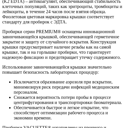
(K2 EDTA) – антикоагулянт, обеспечивающий стабильность
клеточных популяций, таких как эритроциты, тромбоциты и
лейкоциты, в течение 24 часов после взятия образца.
Фиолетовая цветовая маркировка крышки соответствует
стандарту для пробирок с ЭДТА.
Пробирки серии PREMIUM® оснащены инновационной
завинчивающейся крышкой, обеспечивающей герметичное
закрытие и защиту от случайного вскрытия. Конструкция
крышки предусматривает наличие резьбы как на самой
крышке, так и на горлышке пробирки, что гарантирует
надежную фиксацию и предотвращает утечку содержимого.
Использование завинчивающейся крышки значительно
повышает безопасность лабораторных процедур:
Исключается образование аэрозоля при вскрытии,
минимизируя риск передачи инфекций медицинским
персоналом.
Снижается вероятность потери пробы в процессе
центрифугирования и транспортировки биоматериала.
Обеспечивается быстрое и легкое открытие, что
способствует оптимизации рабочего процесса и
экономии времени.
Пробирки VACUETTE® изготовлены из прочного и