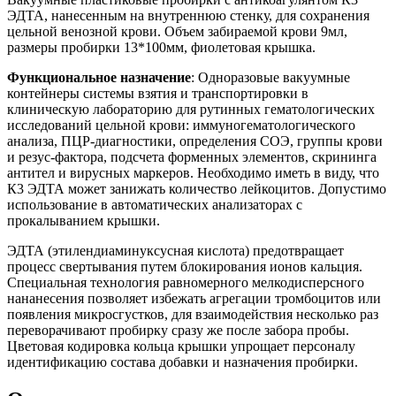
ЭДТА, нанесенным на внутреннюю стенку, для сохранения
цельной венозной крови. Объем забираемой крови 9мл,
размеры пробирки 13*100мм, фиолетовая крышка.
Функциональное назначение
: Одноразовые вакуумные
контейнеры системы взятия и транспортировки в
клиническую лабораторию для рутинных гематологических
исследований цельной крови: иммуногематологического
анализа, ПЦР-диагностики, определения СОЭ, группы крови
и резус-фактора, подсчета форменных элементов, скрининга
антител и вирусных маркеров. Необходимо иметь в виду, что
К3 ЭДТА может занижать количество лейкоцитов. Допустимо
использование в автоматических анализаторах с
прокалыванием крышки.
ЭДТА (этилендиаминуксусная кислота) предотвращает
процесс свертывания путем блокирования ионов кальция.
Специальная технология равномерного мелкодисперсного
нананесения позволяет избежать агрегации тромбоцитов или
появления микросгустков, для взаимодействия несколько раз
переворачивают пробирку сразу же после забора пробы.
Цветовая кодировка кольца крышки упрощает персоналу
идентификацию состава добавки и назначения пробирки.