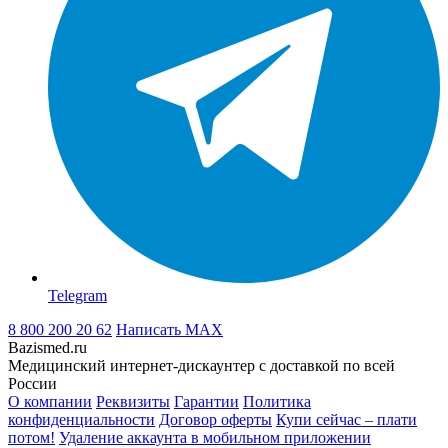
Telegram
8 800 200 20 62
Написать
MAX
Bazismed.ru
Медицинский интернет-дискаунтер с доставкой по всей
России
О компании
Реквизиты
Гарантии
Политика
конфиденциальности
Договор оферты
Купи сейчас – плати
потом!
Удаление аккаунта в мобильном приложении