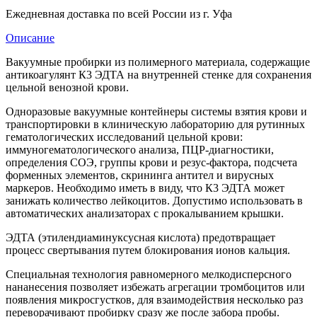
Ежедневная доставка по всей России из г. Уфа
Описание
Вакуумные пробирки из полимерного материала, содержащие
антикоагулянт К3 ЭДТА на внутренней стенке для сохранения
цельной венозной крови.
Одноразовые вакуумные контейнеры системы взятия крови и
транспортировки в клиническую лабораторию для рутинных
гематологических исследований цельной крови:
иммуногематологического анализа, ПЦР-диагностики,
определения СОЭ, группы крови и резус-фактора, подсчета
форменных элементов, скрининга антител и вирусных
маркеров. Необходимо иметь в виду, что К3 ЭДТА может
занижать количество лейкоцитов. Допустимо использовать в
автоматических анализаторах с прокалыванием крышки.
ЭДТА (этилендиаминуксусная кислота) предотвращает
процесс свертывания путем блокирования ионов кальция.
Специальная технология равномерного мелкодисперсного
нананесения позволяет избежать агрегации тромбоцитов или
появления микросгустков, для взаимодействия несколько раз
переворачивают пробирку сразу же после забора пробы.