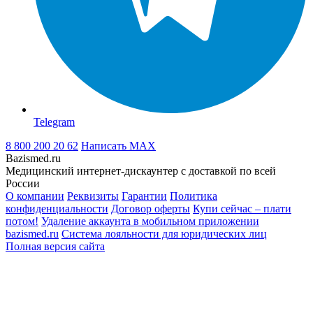
Telegram
8 800 200 20 62
Написать
MAX
Bazismed.ru
Медицинский интернет-дискаунтер с доставкой по всей
России
О компании
Реквизиты
Гарантии
Политика
конфиденциальности
Договор оферты
Купи сейчас – плати
потом!
Удаление аккаунта в мобильном приложении
bazismed.ru
Система лояльности для юридических лиц
Полная версия сайта