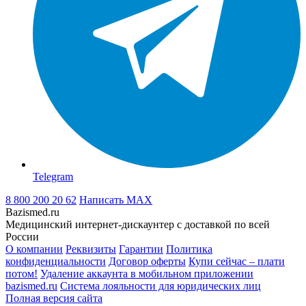
Telegram
8 800 200 20 62
Написать
MAX
Bazismed.ru
Медицинский интернет-дискаунтер с доставкой по всей
России
О компании
Реквизиты
Гарантии
Политика
конфиденциальности
Договор оферты
Купи сейчас – плати
потом!
Удаление аккаунта в мобильном приложении
bazismed.ru
Система лояльности для юридических лиц
Полная версия сайта