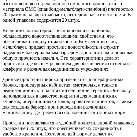
изготовленная из трехслойного нетканого композитного
материала СМС (спанбонд-мельтблаун-спанбонд) плотностью
20 грамм на квадратный метр, нестерильная, синего цвета. В
одной упаковке содержится 20 штук.
Внешние слои материала выполнены из спанбонда,
обладающего водоотталкивающими свойствами, что
обеспечивает защиту от жидкостей. Внутренний слой,
мельтблаун, придает простыне водостойкость и служит
надежным бактериальным барьером, дополнительно повышая
общую прочность изделия. Эти характеристики делают
простыню идеальным решением для обеспечения гигиены и
комфорта в различных медицинских учреждениях.
Данные простыни широко применяются в операционных
блоках, процедурных кабинетах, смотровых, а также в
реанимационных и палатах интенсивной терапии. Они могут
использоваться в качестве покрытия для медицинских
кушеток, операционных столов, кроватей пациентов, а также
для создания барьера при проведении различных
манипуляций, где требуется соблюдение санитарных норм.
Простыни поставляются в удобной полиэтиленовой упаковке,
содержащей 20 штук, что обеспечивает их сохранность и
удобство хранения. Нестерильный формат делает их