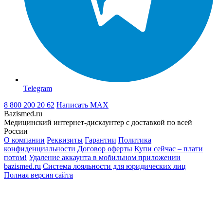
Telegram
8 800 200 20 62
Написать
MAX
Bazismed.ru
Медицинский интернет-дискаунтер с доставкой по всей
России
О компании
Реквизиты
Гарантии
Политика
конфиденциальности
Договор оферты
Купи сейчас – плати
потом!
Удаление аккаунта в мобильном приложении
bazismed.ru
Система лояльности для юридических лиц
Полная версия сайта