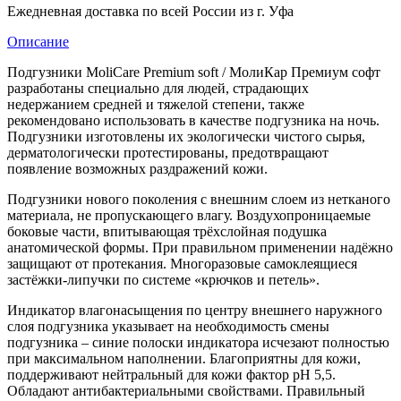
Ежедневная доставка по всей России из г. Уфа
Описание
Подгузники MoliCare Premium soft / МолиКар Премиум софт
разработаны специально для людей, страдающих
недержанием средней и тяжелой степени, также
рекомендовано использовать в качестве подгузника на ночь.
Подгузники изготовлены их экологически чистого сырья,
дерматологически протестированы, предотвращают
появление возможных раздражений кожи.
Подгузники нового поколения с внешним слоем из нетканого
материала, не пропускающего влагу. Воздухопроницаемые
боковые части, впитывающая трёхслойная подушка
анатомической формы. При правильном применении надёжно
защищают от протекания. Многоразовые самоклеящиеся
застёжки-липучки по системе «крючков и петель».
Индикатор влагонасыщения по центру внешнего наружного
слоя подгузника указывает на необходимость смены
подгузника – синие полоски индикатора исчезают полностью
при максимальном наполнении. Благоприятны для кожи,
поддерживают нейтральный для кожи фактор pH 5,5.
Обладают антибактериальными свойствами. Правильный