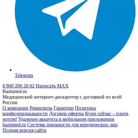
Telegram
8 800 200 20 62
Написать
MAX
Bazismed.ru
Медицинский интернет-дискаунтер с доставкой по всей
России
О компании
Реквизиты
Гарантии
Политика
конфиденциальности
Договор оферты
Купи сейчас – плати
потом!
Удаление аккаунта в мобильном приложении
bazismed.ru
Система лояльности для юридических лиц
Полная версия сайта