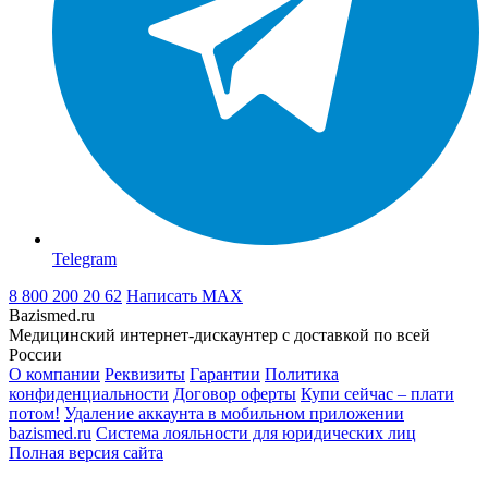
Telegram
8 800 200 20 62
Написать
MAX
Bazismed.ru
Медицинский интернет-дискаунтер с доставкой по всей
России
О компании
Реквизиты
Гарантии
Политика
конфиденциальности
Договор оферты
Купи сейчас – плати
потом!
Удаление аккаунта в мобильном приложении
bazismed.ru
Система лояльности для юридических лиц
Полная версия сайта