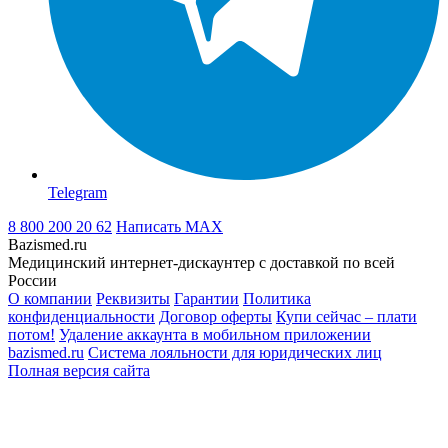
Telegram
8 800 200 20 62
Написать
MAX
Bazismed.ru
Медицинский интернет-дискаунтер с доставкой по всей
России
О компании
Реквизиты
Гарантии
Политика
конфиденциальности
Договор оферты
Купи сейчас – плати
потом!
Удаление аккаунта в мобильном приложении
bazismed.ru
Система лояльности для юридических лиц
Полная версия сайта