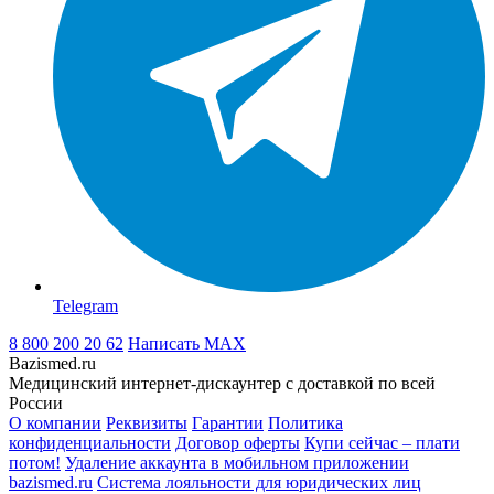
Telegram
8 800 200 20 62
Написать
MAX
Bazismed.ru
Медицинский интернет-дискаунтер с доставкой по всей
России
О компании
Реквизиты
Гарантии
Политика
конфиденциальности
Договор оферты
Купи сейчас – плати
потом!
Удаление аккаунта в мобильном приложении
bazismed.ru
Система лояльности для юридических лиц