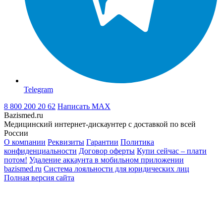
Telegram
8 800 200 20 62
Написать
MAX
Bazismed.ru
Медицинский интернет-дискаунтер с доставкой по всей
России
О компании
Реквизиты
Гарантии
Политика
конфиденциальности
Договор оферты
Купи сейчас – плати
потом!
Удаление аккаунта в мобильном приложении
bazismed.ru
Система лояльности для юридических лиц
Полная версия сайта