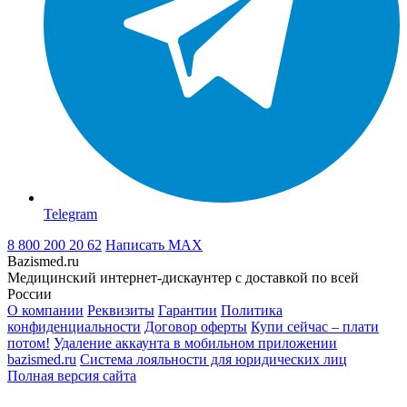
Telegram
8 800 200 20 62
Написать
MAX
Bazismed.ru
Медицинский интернет-дискаунтер с доставкой по всей
России
О компании
Реквизиты
Гарантии
Политика
конфиденциальности
Договор оферты
Купи сейчас – плати
потом!
Удаление аккаунта в мобильном приложении
bazismed.ru
Система лояльности для юридических лиц
Полная версия сайта