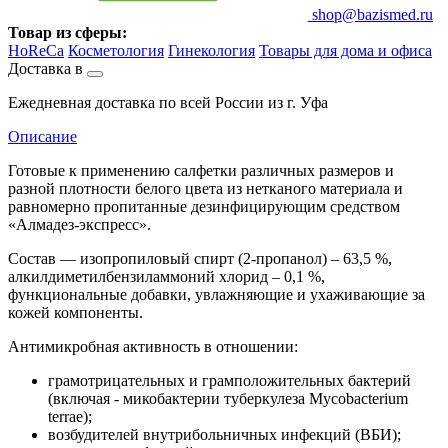
shop@bazismed.ru
Товар из сферы:
HoReCa
Косметология
Гинекология
Товары для дома и офиса
Доставка в
Ежедневная доставка по всей России из г. Уфа
Описание
Готовые к применению салфетки различных размеров и
разной плотности белого цвета из нетканого материала и
равномерно пропитанные дезинфицирующим средством
«Алмадез-экспресс».
Состав — изопропиловый спирт (2-пропанол) – 63,5 %,
алкилдиметилбензиламмоний хлорид – 0,1 %,
функциональные добавки, увлажняющие и ухаживающие за
кожей компоненты.
Антимикробная активность в отношении:
грамотрицательных и грамположительных бактерий
(включая - микобактерии туберкулеза Mycobacterium
terrae);
возбудителей внутрибольничных инфекций (ВБИ);