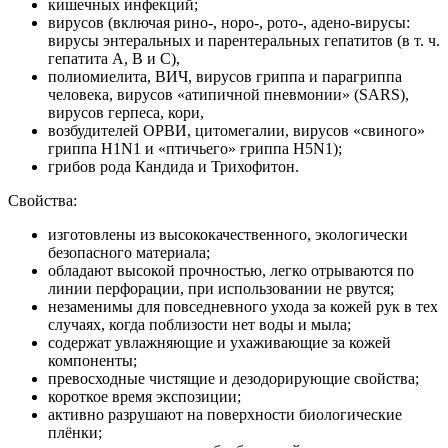
кишечных инфекций;
вирусов (включая рино-, норо-, рото-, адено-вирусы:
вирусы энтеральных и парентеральных гепатитов (в т. ч.
гепатита А, В и С),
полиомиелита, ВИЧ, вирусов гриппа и парагриппа
человека, вирусов «атипичной пневмонии» (SARS),
вирусов герпеса, кори,
возбудителей ОРВИ, цитомегалии, вирусов «свиного»
гриппа H1N1 и «птичьего» гриппа H5N1);
грибов рода Кандида и Трихофитон.
Свойства:
изготовлены из высококачественного, экологически
безопасного материала;
обладают высокой прочностью, легко отрываются по
линии перфорации, при использовании не рвутся;
незаменимы для повседневного ухода за кожей рук в тех
случаях, когда поблизости нет воды и мыла;
содержат увлажняющие и ухаживающие за кожей
компоненты;
превосходные чистящие и дезодорирующие свойства;
короткое время экспозиции;
активно разрушают на поверхности биологические
плёнки;