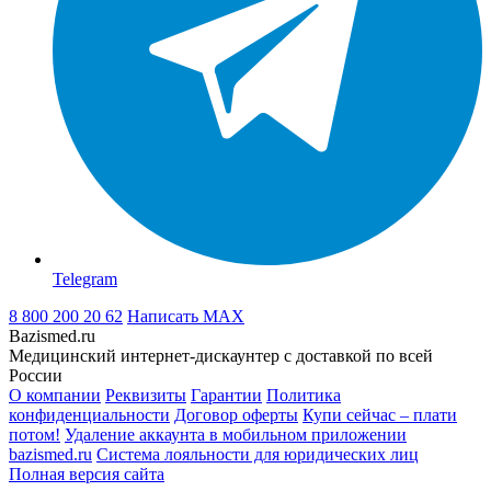
Telegram
8 800 200 20 62
Написать
MAX
Bazismed.ru
Медицинский интернет-дискаунтер с доставкой по всей
России
О компании
Реквизиты
Гарантии
Политика
конфиденциальности
Договор оферты
Купи сейчас – плати
потом!
Удаление аккаунта в мобильном приложении
bazismed.ru
Система лояльности для юридических лиц
Полная версия сайта