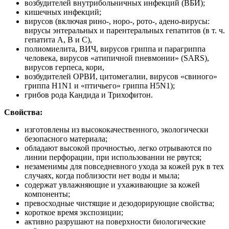
возбудителей внутрибольничных инфекций (ВБИ);
кишечных инфекций;
вирусов (включая рино-, норо-, рото-, адено-вирусы:
вирусы энтеральных и парентеральных гепатитов (в т. ч.
гепатита А, В и С),
полиомиелита, ВИЧ, вирусов гриппа и парагриппа
человека, вирусов «атипичной пневмонии» (SARS),
вирусов герпеса, кори,
возбудителей ОРВИ, цитомегалии, вирусов «свиного»
гриппа H1N1 и «птичьего» гриппа H5N1);
грибов рода Кандида и Трихофитон.
Свойства:
изготовлены из высококачественного, экологически
безопасного материала;
обладают высокой прочностью, легко отрываются по
линии перфорации, при использовании не рвутся;
незаменимы для повседневного ухода за кожей рук в тех
случаях, когда поблизости нет воды и мыла;
содержат увлажняющие и ухаживающие за кожей
компоненты;
превосходные чистящие и дезодорирующие свойства;
короткое время экспозиции;
активно разрушают на поверхности биологические