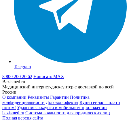
Telegram
8 800 200 20 62
Написать
MAX
Bazismed.ru
Медицинский интернет-дискаунтер с доставкой по всей
России
О компании
Реквизиты
Гарантии
Политика
конфиденциальности
Договор оферты
Купи сейчас – плати
потом!
Удаление аккаунта в мобильном приложении
bazismed.ru
Система лояльности для юридических лиц
Полная версия сайта