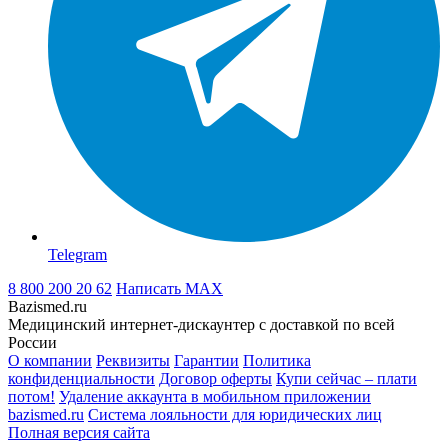
Telegram
8 800 200 20 62
Написать
MAX
Bazismed.ru
Медицинский интернет-дискаунтер с доставкой по всей
России
О компании
Реквизиты
Гарантии
Политика
конфиденциальности
Договор оферты
Купи сейчас – плати
потом!
Удаление аккаунта в мобильном приложении
bazismed.ru
Система лояльности для юридических лиц
Полная версия сайта