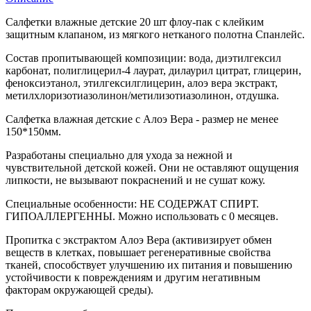
Салфетки влажные детские 20 шт флоу-пак с клейким
защитным клапаном, из мягкого нетканого полотна Спанлейс.
Состав пропитывающей композиции: вода, диэтилгексил
карбонат, полиглицерил-4 лаурат, дилаурил цитрат, глицерин,
феноксиэтанол, этилгексилглицерин, алоэ вера экстракт,
метилхлоризотиазолинон/метилизотиазолинон, отдушка.
Салфетка влажная детские с Алоэ Вера - размер не менее
150*150мм.
Разработаны специально для ухода за нежной и
чувствительной детской кожей. Они не оставляют ощущения
липкости, не вызывают покраснений и не сушат кожу.
Специальные особенности: НЕ СОДЕРЖАТ СПИРТ.
ГИПОАЛЛЕРГЕННЫ. Можно использовать с 0 месяцев.
Пропитка с экстрактом Алоэ Вера (активизирует обмен
веществ в клетках, повышает регенеративные свойства
тканей, способствует улучшению их питания и повышению
устойчивости к повреждениям и другим негативным
факторам окружающей среды).