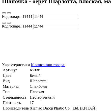
Шапочка - берет Шарлотта, плоская, ма
Код товара:
11444
Код товара:
11444
Характеристики
К описанию товара
Артикул
Китай
Цвет
Белый
Вид
Шарлотта
Материал
Спанбонд
Тип
Плоская
Стерильность
Нестерильный
Плотность
17
Производитель
Xiantao Daoqi Plastic Co., Ltd. (КИТАЙ)