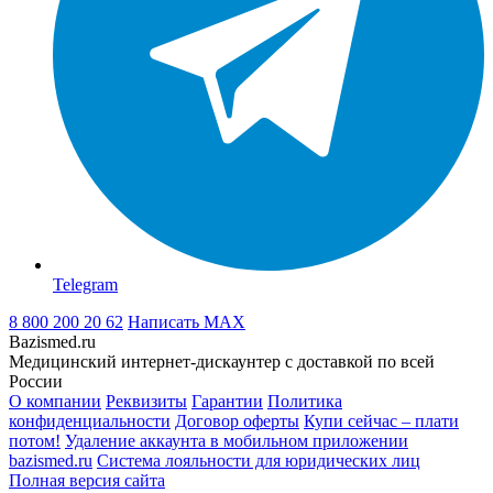
Telegram
8 800 200 20 62
Написать
MAX
Bazismed.ru
Медицинский интернет-дискаунтер с доставкой по всей
России
О компании
Реквизиты
Гарантии
Политика
конфиденциальности
Договор оферты
Купи сейчас – плати
потом!
Удаление аккаунта в мобильном приложении
bazismed.ru
Система лояльности для юридических лиц
Полная версия сайта