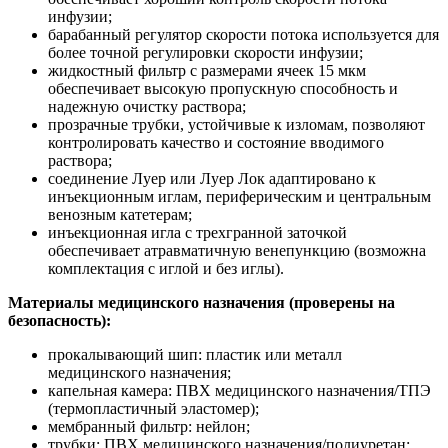
инфузии;
барабанный регулятор скорости потока используется для
более точной регулировки скорости инфузии;
жидкостный фильтр с размерами ячеек 15 мкм
обеспечивает высокую пропускную способность и
надежную очистку раствора;
прозрачные трубки, устойчивые к изломам, позволяют
контролировать качество и состояние вводимого
раствора;
cоединение Луeр или Луер Лок адаптировано к
инъекционным иглам, периферическим и центральным
венозным катетерам;
инъекционная игла с трехгранной заточкой
обеспечивает атравматичную венепункцию (возможна
комплектация с иглой и без иглы).
Материалы медицинского назначения (проверены на
безопасность):
прокалывающий шип: пластик или металл
медицинского назначения;
капельная камера: ПВХ медицинского назначения/TПЭ
(термопластичный эластомер);
мембранный фильтр: нейлон;
трубки: ПВХ медицинского назначения/полиуретан;