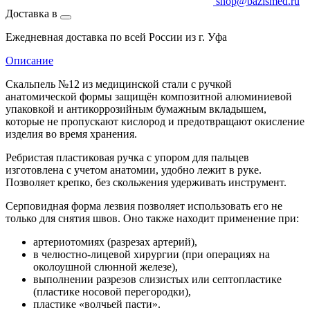
shop@bazismed.ru
Доставка в
Ежедневная доставка по всей России из г. Уфа
Описание
Скальпель №12 из медицинской стали с ручкой
анатомической формы защищён композитной алюминиевой
упаковкой и антикоррозийным бумажным вкладышем,
которые не пропускают кислород и предотвращают окисление
изделия во время хранения.
Ребристая пластиковая ручка с упором для пальцев
изготовлена с учетом анатомии, удобно лежит в руке.
Позволяет крепко, без скольжения удерживать инструмент.
Серповидная форма лезвия позволяет использовать его не
только для снятия швов. Оно также находит применение при:
артериотомиях (разрезах артерий),
в челюстно-лицевой хирургии (при операциях на
околоушной слюнной железе),
выполнении разрезов слизистых или септопластике
(пластике носовой перегородки),
пластике «волчьей пасти».