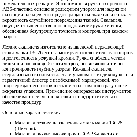
нежелательных реакций. Эргономичная ручка из прочного
ABS-пластика оснащена рельефным упором для надежной
фиксации пальцев, что предотвращает скольжение и снижает
вероятность случайного повреждения тканей. Скальпель
ощущается как естественное продолжение руки хирурга,
обеспечивая безупречную точность и контроль при каждом
разрезе.
Лезвие скальпеля изготовлено из шведской нержавеющей
стали марки 13С26, что гарантирует исключительную остроту
и долговечность режущей кромки. Ручка снабжена четкой
линейной шкалой до 6 сантиметров, позволяющей точно
контролировать глубину разреза. Каждый скальпель
стерилизован оксидом этилена и упакован в индивидуальный
герметичный блистер с необходимой маркировкой, что
подтверждает его готовность к использованию сразу после
вскрытия упаковки. Применение одноразовых инструментов
обеспечивает неизменно высокий стандарт гигиены и
качества процедур.
Основные характеристики:
Материал лезвия: нержавеющая сталь марки 13С26
(Швеция).
Материал ручки: высокопрочный ABS-пластик с