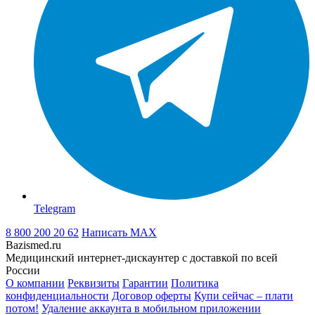
Telegram
8 800 200 20 62
Написать
MAX
Bazismed.ru
Медицинский интернет-дискаунтер с доставкой по всей
России
О компании
Реквизиты
Гарантии
Политика
конфиденциальности
Договор оферты
Купи сейчас – плати
потом!
Удаление аккаунта в мобильном приложении