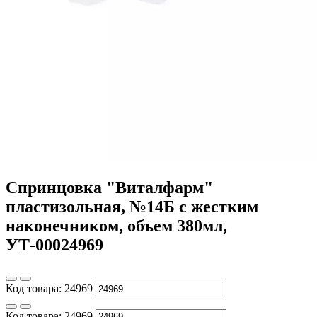
Спринцовка "Виталфарм"
пластизольная, №14Б с жестким
наконечником, объем 380мл,
УТ-00024969
Код товара:
24969
Код товара:
24969