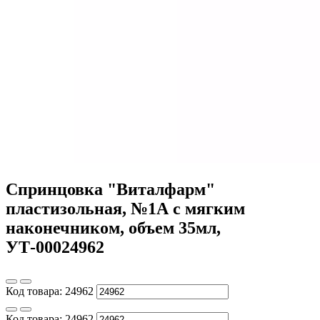
Спринцовка "Виталфарм"
пластизольная, №1А с мягким
наконечником, объем 35мл,
УТ-00024962
Код товара:
24962
Код товара:
24962