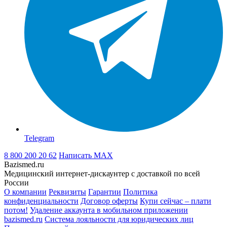
Telegram
8 800 200 20 62
Написать
MAX
Bazismed.ru
Медицинский интернет-дискаунтер с доставкой по всей
России
О компании
Реквизиты
Гарантии
Политика
конфиденциальности
Договор оферты
Купи сейчас – плати
потом!
Удаление аккаунта в мобильном приложении
bazismed.ru
Система лояльности для юридических лиц