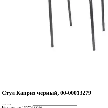
Стул Каприз черный, 00-00013279
Код товара:
13279